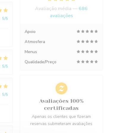
Avaliação média —
686
avaliações
:
5
/5
Apoio
Atmosfera
Menus
Qualidade/Preço
:
5
/5
:
5
/5
Avaliações 100%
certificadas
Apenas os clientes que fizeram
reservas submeteram avaliações