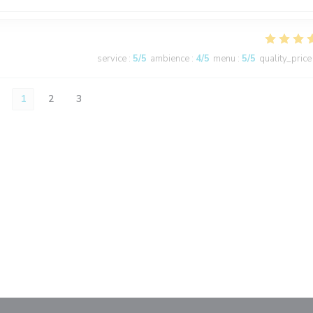
service
:
5
/5
ambience
:
4
/5
menu
:
5
/5
quality_price
1
2
3