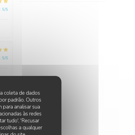
:
5
/5
:
5
/5
 na coleta de dados
 por padrão. Outros
 para analisar sua
:
4
/5
lacionadas às redes
ar tudo', 'Recusar
 escolhas a qualquer
nas do site.