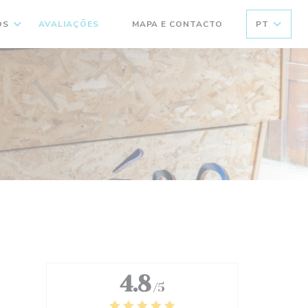
OS
AVALIAÇÕES
MAPA E CONTACTO
PT
((ABRE NUMA NOVA JANELA))
4.8
/5