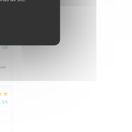
:
5
/5
:
5
/5
ison
:
5
/5