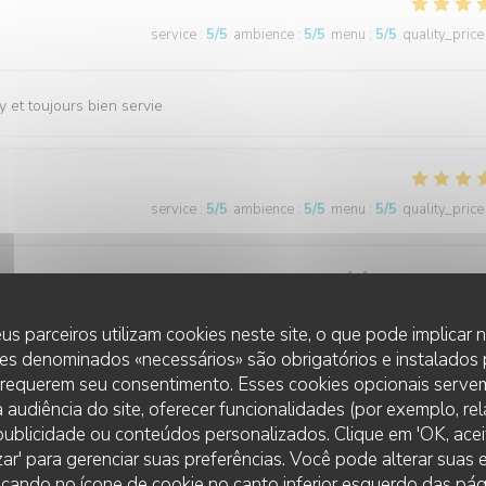
service
:
5
/5
ambience
:
5
/5
menu
:
5
/5
quality_price
 et toujours bien servie
service
:
5
/5
ambience
:
5
/5
menu
:
5
/5
quality_price
roduits frais, rien a redire, je recommande vivement👍👍
us parceiros utilizam cookies neste site, o que pode implicar
es denominados «necessários» são obrigatórios e instalados
 requerem seu consentimento. Esses cookies opcionais servem
service
:
5
/5
ambience
:
4
/5
menu
:
4
/5
quality_price
 audiência do site, oferecer funcionalidades (por exemplo, re
r publicidade ou conteúdos personalizados. Clique em 'OK, aceit
zar' para gerenciar suas preferências. Você pode alterar suas
cando no ícone de cookie no canto inferior esquerdo das pági