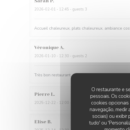
Sarah
P
2026-02-01
- 12:45 - guests 3
Accueil chaleureux, plats chaleureux, ambiance cosy
Véronique
A
2026-01-10
- 12:30 - guests 2
Très bon restaurant, accueil chaleureux, convivial,p
O restaurante e se
Pierre
L
pessoais. Os cooki
cookies opcionais
2025-12-22
- 12:00 - guests 6
navegação, medir a
sociais) ou exibi
Elise
B
tudo' ou 'Personali
momento cli