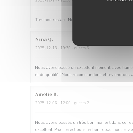
2025-12-14
- 12:30 - guests 3
Très bon restau . Nous nous sommes régalé. La patr
Nina
Q
2025-12-13
- 19:30 - guests 5
Nous avons passé un excellent moment, avec humour 
et de qualité ! Nous recommandons et reviendrons av
Amélie
B
2025-12-06
- 12:00 - guests 2
Nous avons passés un très bon moment dans ce resta
excellent. Prix correct pour un bon repas, nous revie