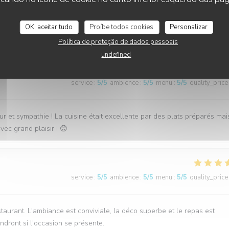
service
:
5
/5
ambience
:
5
/5
menu
:
5
/5
quality_price
OK, aceitar tudo
Proíbe todos cookies
Personalizar
on est très gentil Je recommande
Política de proteção de dados pessoais
undefined
service
:
5
/5
ambience
:
5
/5
menu
:
5
/5
quality_price
et sympathie ! La cuisine était excellente par des plats préparés ma
ec grand plaisir ! 😊
service
:
5
/5
ambience
:
5
/5
menu
:
5
/5
quality_price
urant. L'ambiance est conviviale, la déco superbe et le repas est
ndront si l'occasion se présente.