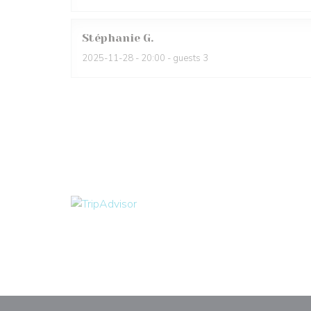
Stéphanie
G
2025-11-28
- 20:00 - guests 3