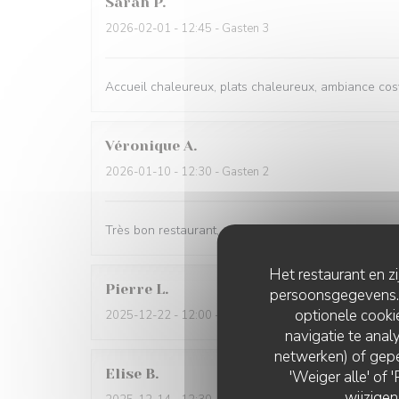
Sarah
P
2026-02-01
- 12:45 - Gasten 3
Accueil chaleureux, plats chaleureux, ambiance cosy
Véronique
A
2026-01-10
- 12:30 - Gasten 2
Très bon restaurant, accueil chaleureux, convivial,p
Het restaurant en z
Pierre
L
persoonsgegevens. '
optionele cook
2025-12-22
- 12:00 - Gasten 6
navigatie te analy
netwerken) of gepe
Elise
B
'Weiger alle' of
wijzigen