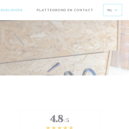
RDELINGEN
PLATTEGROND EN CONTACT
NL
((OPENT IN EEN NIEUW VENSTER))
4.8
/5