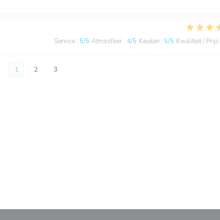
Service
:
5
/5
Atmosfeer
:
4
/5
Keuken
:
5
/5
Kwaliteit / Prijs
1
2
3