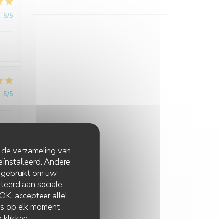
:
5
/5
:
5
/5
t de verzameling van
eïnstalleerd. Andere
 gebruikt om uw
:
4
/5
lateerd aan sociale
K, accepteer alle',
zes op elk moment
 klikken.