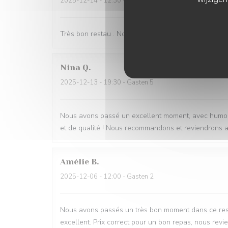
2025-12-14
- 12:30 - Gasten 3
Très bon restau . Nous nous sommes régalé. La patr
Nina
Q
2025-12-13
- 19:30 - Gasten 5
Nous avons passé un excellent moment, avec humour 
et de qualité ! Nous recommandons et reviendrons av
Amélie
B
2025-12-06
- 12:00 - Gasten 2
Nous avons passés un très bon moment dans ce resta
excellent. Prix correct pour un bon repas, nous revie