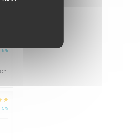
:
5
/5
:
5
/5
ison
:
5
/5