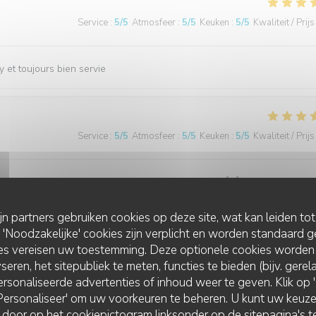
Service
:
5
/5
Atmosfeer
:
5
/5
Keuken
:
5
/5
Kwaliteit / Prijs
 et toujours bien servie
Service
:
5
/5
Atmosfeer
:
5
/5
Keuken
:
5
/5
Kwaliteit / Prijs
roduits frais, rien a redire, je recommande vivement👍👍
ijn partners gebruiken cookies op deze site, wat kan leiden to
Noodzakelijke' cookies zijn verplicht en worden standaard g
ies vereisen uw toestemming. Deze optionele cookies worden
Service
:
5
/5
Atmosfeer
:
4
/5
Keuken
:
4
/5
Kwaliteit / Prijs
seren, het sitepubliek te meten, functies te bieden (bijv. gere
rsonaliseerde advertenties of inhoud weer te geven. Klik op 'O
 'Personaliseer' om uw voorkeuren te beheren. U kunt uw keu
 door op het cookiepictogram linksonder op de sitepagina's te