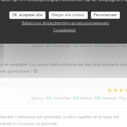
Service
:
5
/5
Atmosfeer
:
5
/5
Keuken
:
5
/5
Kwaliteit / Prijs
OK, accepteer alle
Weiger alle cookies
Personaliseer
on est très gentil Je recommande
Beleid voor de bescherming van persoonsgegevens
Cookiebeleid
Service
:
5
/5
Atmosfeer
:
5
/5
Keuken
:
5
/5
Kwaliteit / Prijs
et sympathie ! La cuisine était excellente par des plats préparés ma
ec grand plaisir ! 😊
Service
:
5
/5
Atmosfeer
:
5
/5
Keuken
:
5
/5
Kwaliteit / Prijs
urant. L'ambiance est conviviale, la déco superbe et le repas est
ndront si l'occasion se présente.