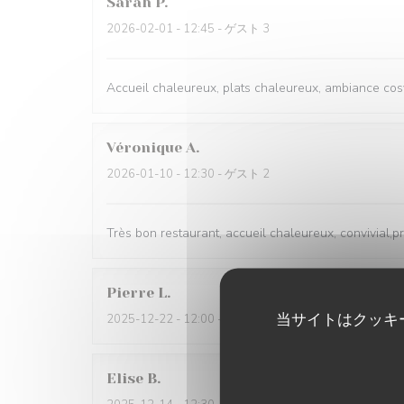
Sarah
P
2026-02-01
- 12:45 - ゲスト 3
Accueil chaleureux, plats chaleureux, ambiance cosy
Véronique
A
2026-01-10
- 12:30 - ゲスト 2
Très bon restaurant, accueil chaleureux, convivial,p
Pierre
L
当サイトはクッキ
2025-12-22
- 12:00 - ゲスト 6
Elise
B