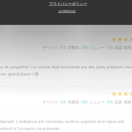
サービス
:
5
/5
雰囲気
:
5
/5
メニュー
:
5
/5
品質-価格
プライバシーポリシー
undefined
on est très gentil Je recommande
サービス
:
5
/5
雰囲気
:
5
/5
メニュー
:
5
/5
品質-価格
et sympathie ! La cuisine était excellente par des plats préparés ma
ec grand plaisir ! 😊
サービス
:
5
/5
雰囲気
:
5
/5
メニュー
:
5
/5
品質-価格
urant. L'ambiance est conviviale, la déco superbe et le repas est
ndront si l'occasion se présente.