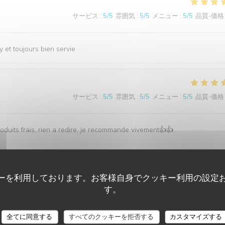
サービス
:
5
/5
雰囲気
:
5
/5
メニュー
:
5
/5
品質-価格
 et toujours bien servie
サービス
:
5
/5
雰囲気
:
5
/5
メニュー
:
5
/5
品質-価格
roduits frais, rien a redire, je recommande vivement👍👍
ーを利用しております。お客様自身でクッキー利用の設定
サービス
:
5
/5
雰囲気
:
4
/5
メニュー
:
4
/5
品質-価格
す。
全てに同意する
すべてのクッキーを拒否する
カスタマイズする