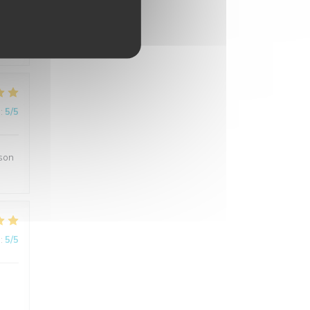
:
5
/5
:
5
/5
ison
:
5
/5