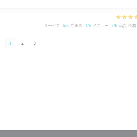
サービス
:
5
/5
雰囲気
:
4
/5
メニュー
:
5
/5
品質-価格
1
2
3