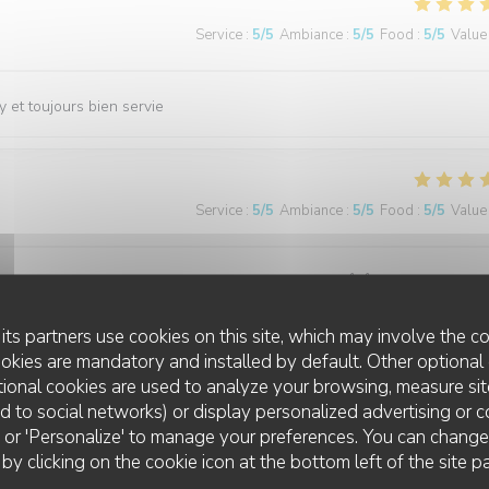
Service
:
5
/5
Ambiance
:
5
/5
Food
:
5
/5
Value
 et toujours bien servie
Service
:
5
/5
Ambiance
:
5
/5
Food
:
5
/5
Value
roduits frais, rien a redire, je recommande vivement👍👍
its partners use cookies on this site, which may involve the co
ookies are mandatory and installed by default. Other optional 
ional cookies are used to analyze your browsing, measure sit
Service
:
5
/5
Ambiance
:
4
/5
Food
:
4
/5
Value
ted to social networks) or display personalized advertising or c
ll' or 'Personalize' to manage your preferences. You can chang
 by clicking on the cookie icon at the bottom left of the site p