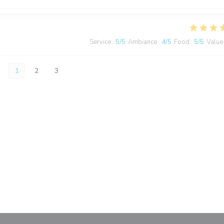
Service
:
5
/5
Ambiance
:
4
/5
Food
:
5
/5
Value
1
2
3