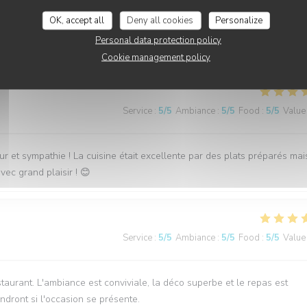
Service
:
5
/5
Ambiance
:
5
/5
Food
:
5
/5
Value
OK, accept all
Deny all cookies
Personalize
Personal data protection policy
on est très gentil Je recommande
Cookie management policy
Service
:
5
/5
Ambiance
:
5
/5
Food
:
5
/5
Value
et sympathie ! La cuisine était excellente par des plats préparés ma
ec grand plaisir ! 😊
Service
:
5
/5
Ambiance
:
5
/5
Food
:
5
/5
Value
urant. L'ambiance est conviviale, la déco superbe et le repas est
ndront si l'occasion se présente.