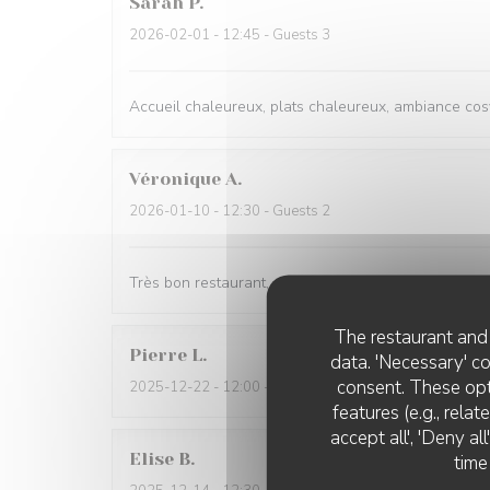
Sarah
P
2026-02-01
- 12:45 - Guests 3
Accueil chaleureux, plats chaleureux, ambiance cosy
Véronique
A
2026-01-10
- 12:30 - Guests 2
Très bon restaurant, accueil chaleureux, convivial,p
The restaurant and 
Pierre
L
data. 'Necessary' c
consent. These opt
2025-12-22
- 12:00 - Guests 6
features (e.g., rela
accept all', 'Deny a
Elise
B
time