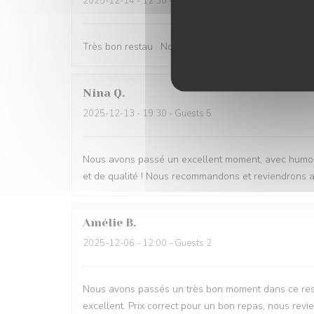
2025-12-14
- 12:30 - Guests 3
Très bon restau . Nous nous sommes régalé. La patr
Nina
Q
2025-12-13
- 19:30 - Guests 5
Nous avons passé un excellent moment, avec humour 
et de qualité ! Nous recommandons et reviendrons av
Amélie
B
2025-12-06
- 12:00 - Guests 2
Nous avons passés un très bon moment dans ce resta
excellent. Prix correct pour un bon repas, nous revie