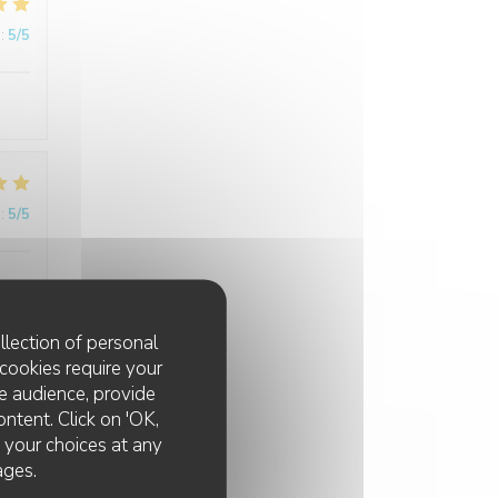
:
5
/5
:
5
/5
llection of personal
cookies require your
e audience, provide
:
4
/5
ontent. Click on 'OK,
e your choices at any
ages.