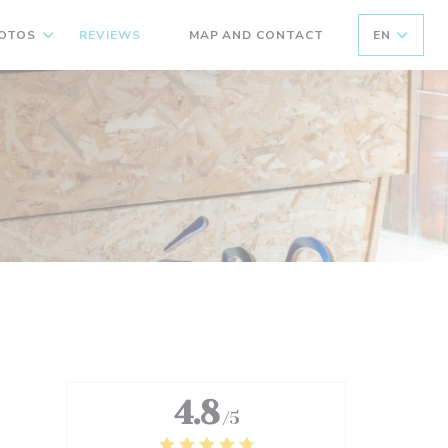
OTOS
REVIEWS
MAP AND CONTACT
EN
((OPENS IN A NEW WINDOW))
4.8
/5