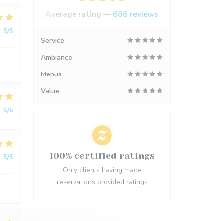
Average rating —
686 reviews
:
5
/5
Service
Ambiance
Menus
Value
:
5
/5
100% certified ratings
:
5
/5
Only clients having made
reservations provided ratings