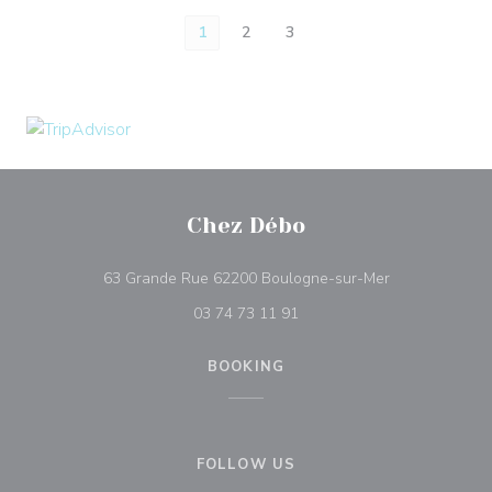
1
2
3
Chez Débo
((opens in a 
63 Grande Rue 62200 Boulogne-sur-Mer
03 74 73 11 91
BOOKING
FOLLOW US