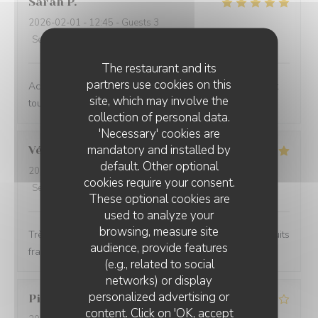
Sarah
P
2026-02-01
- 12:45 - Guests 3
Service
:
5
/5
Ambiance
:
5
/5
Food
:
5
/5
Value
:
5
/5
The restaurant and its
partners use cookies on this
Accueil chaleureux, plats chaleureux, ambiance cosy et
site, which may involve the
toujours bien servie
collection of personal data.
'Necessary' cookies are
mandatory and installed by
Véronique
A
default. Other optional
2026-01-10
- 12:30 - Guests 2
cookies require your consent.
Service
:
5
/5
Ambiance
:
5
/5
Food
:
5
/5
Value
:
5
/5
These optional cookies are
used to analyze your
browsing, measure site
Très bon restaurant, accueil chaleureux, convivial,produits
audience, provide features
frais, rien a redire, je recommande vivement👍👍
(e.g., related to social
networks) or display
personalized advertising or
Pierre
L
content. Click on 'OK, accept