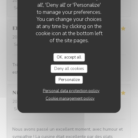
2025-12-22
- 12:00 - Guests 6
all', 'Deny all' or 'Personalize'
Service
:
5
/5
Ambiance
:
4
/5
Food
:
4
/5
Value
:
4
/5
to manage your preferences.
You can change your choices
at any time by clicking on the
Elise
B
cookie icon at the bottom left
2025-12-14
- 12:30 - Guests 3
of the site pages.
Service
:
5
/5
Ambiance
:
5
/5
Food
:
5
/5
Value
:
5
/5
OK, accept all
Très bon restau . Nous nous sommes régalé. La patron
Deny all cookies
est très gentil Je recommande
Personalize
Personal data protection policy
Nina
Q
Cookie management policy
2025-12-13
- 19:30 - Guests 5
Service
:
5
/5
Ambiance
:
5
/5
Food
:
5
/5
Value
:
5
/5
Nous avons passé un excellent moment, avec humour et
sympathie ! La cuisine était excellente par des plats