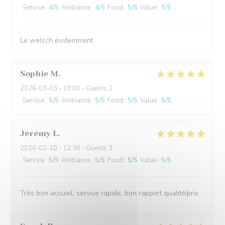
Service
:
4
/5
Ambiance
:
4
/5
Food
:
5
/5
Value
:
5
/5
Le welsch évidemment.
Sophie
M
2026-03-03
- 19:00 - Guests 1
Service
:
5
/5
Ambiance
:
5
/5
Food
:
5
/5
Value
:
5
/5
Jérémy
L
2026-02-10
- 12:30 - Guests 3
Service
:
5
/5
Ambiance
:
5
/5
Food
:
5
/5
Value
:
5
/5
Très bon accueil, service rapide, bon rapport qualité/prix.