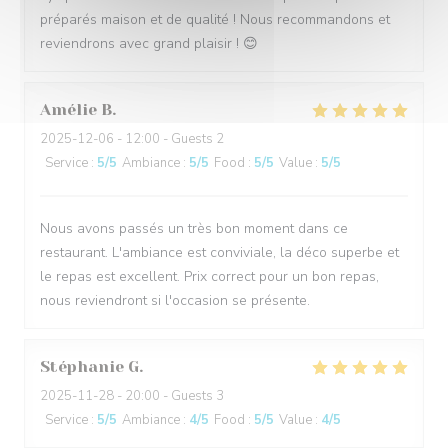
préparés maison et de qualité ! Nous recommandons et
reviendrons avec grand plaisir ! 😊
Amélie
B
2025-12-06
- 12:00 - Guests 2
Service
:
5
/5
Ambiance
:
5
/5
Food
:
5
/5
Value
:
5
/5
Nous avons passés un très bon moment dans ce
restaurant. L'ambiance est conviviale, la déco superbe et
le repas est excellent. Prix correct pour un bon repas,
nous reviendront si l'occasion se présente.
Stéphanie
G
2025-11-28
- 20:00 - Guests 3
Service
:
5
/5
Ambiance
:
4
/5
Food
:
5
/5
Value
:
4
/5