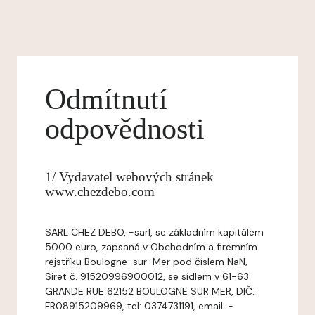
Odmítnutí
odpovědnosti
1/ Vydavatel webových stránek
www.chezdebo.com
SARL CHEZ DEBO, -sarl, se základním kapitálem
5000 euro, zapsaná v Obchodním a firemním
rejstříku Boulogne-sur-Mer pod číslem NaN,
Siret č. 91520996900012, se sídlem v 61-63
GRANDE RUE 62152 BOULOGNE SUR MER, DIČ:
FR08915209969, tel: 0374731191, email: -